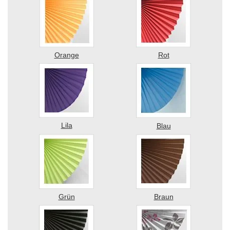
Orange
Rot
Lila
Blau
Grün
Braun