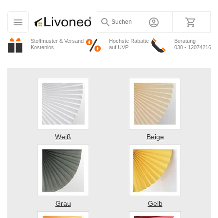
Suchen
Stoffmuster & Versand
Höchste Rabatte
Beratung
Kostenlos
auf UVP
030 - 12074216
Weiß
Beige
Grau
Gelb