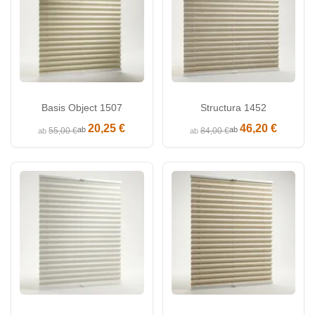
Basis Object 1507
Structura 1452
20,25 €
46,20 €
ab
ab
55,00 €
84,00 €
ab
ab