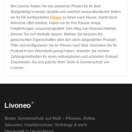
Bei Livoneo finden Sie das passende Plissee für Ihr Bad.
Maßgefertigt in bester Qualität und natürlich versandkostenfrei liefern
wir Ihr frei konfiguriertes
Plissee
zu Ihnen nach Hause. Damit keine
Wünsche offen bleiben, haben wir für Ihre Räume einige
Empfehlungen zusammengestellt. Den Weg zum Innenarchitekten
können Sie sich deshalb sparen. Wählen Sie bequem die
gewünschten Eigenschaften über den oben dargestellten Produkt-
Filter und konfigurieren Sie Ihr Plissee nach Maß. Nachdem Sie Ihr
Produkt in den Warenkorb gelegt haben, erwarten Sie sichere
Zahlungsmethoden für einen reibungslosen und schnellen Einkauf.
Entscheiden Sie sich jetzt für Ihren Sicht- & Sonnenschutz von
Livoneo...
®
Livoneo
Bester Sonnenschutz auf Maß – Plissees, Rollos,
Jalousien, Insektenschutz, Vorhänge & mehr.
Hergestellt in Deutschland.