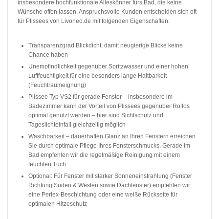
insbesondere hochfunktionale Alleskönner fürs Bad, die keine
Wünsche offen lassen. Anspruchsvolle Kunden entscheiden sich oft
für Plissees von Livoneo.de mit folgenden Eigenschaften:
Transparenzgrad Blickdicht, damit neugierige Blicke keine
Chance haben
Unempfindlichkeit gegenüber Spritzwasser und einer hohen
Luftfeuchtigkeit für eine besonders lange Haltbarkeit
(Feuchtraumeignung)
Plissee Typ VS2 für gerade Fenster – insbesondere im
Badezimmer kann der Vorteil von Plissees gegenüber Rollos
optimal genutzt werden – hier sind Sichtschutz und
Tageslichteinfall gleichzeitig möglich
Waschbarkeit – dauerhaften Glanz an Ihren Fenstern erreichen
Sie durch optimale Pflege Ihres Fensterschmucks. Gerade im
Bad empfehlen wir die regelmäßige Reinigung mit einem
feuchten Tuch
Optional: Für Fenster mit starker Sonneneinstrahlung (Fenster
Richtung Süden & Westen sowie Dachfenster) empfehlen wir
eine Perlex-Beschichtung oder eine weiße Rückseite für
optimalen Hitzeschutz