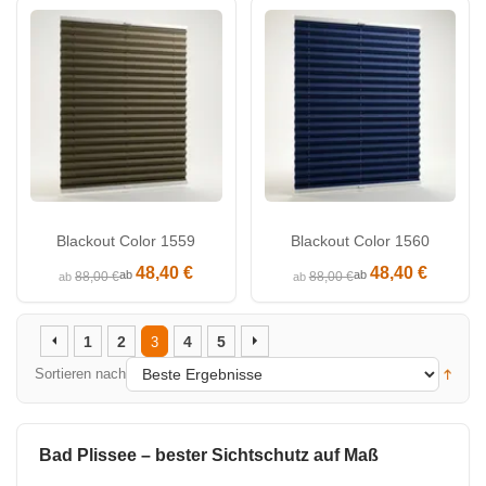
Blackout Color 1559
Blackout Color 1560
48,40 €
48,40 €
ab
ab
88,00 €
88,00 €
ab
ab
1
2
4
5
3
Sortieren nach
Bad Plissee – bester Sichtschutz auf Maß