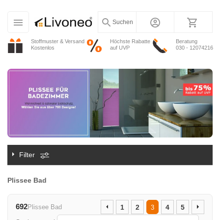
Suchen
Stoffmuster & Versand
Höchste Rabatte
Beratung
Kostenlos
auf UVP
030 - 12074216
Filter
Plissee Bad
692
Plissee Bad
1
2
4
5
3