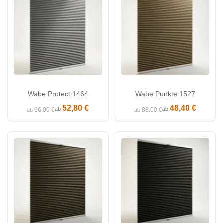
Wabe Protect 1464
Wabe Punkte 1527
52,80 €
48,40 €
ab
ab
96,00 €
88,00 €
ab
ab