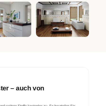
Bad
ster – auch von
d weitere Stoffe kostenlos zu. So beurteilen Sie