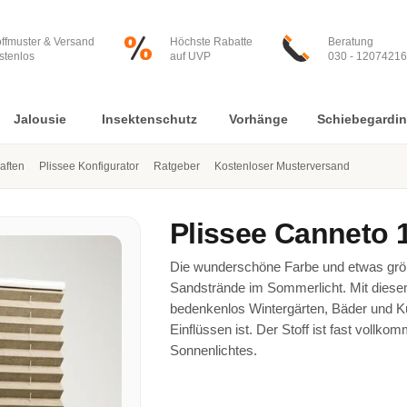
offmuster & Versand
Höchste Rabatte
Beratung
stenlos
auf UVP
030 - 12074216
Jalousie
Insektenschutz
Vorhänge
Schiebegardi
aften
Plissee Konfigurator
Ratgeber
Kostenloser Musterversand
Plissee
Canneto 
Die wunderschöne Farbe und etwas gröb
Sandstrände im Sommerlicht. Mit diese
bedenkenlos Wintergärten, Bäder und K
Einflüssen ist. Der Stoff ist fast vollkom
Sonnenlichtes.