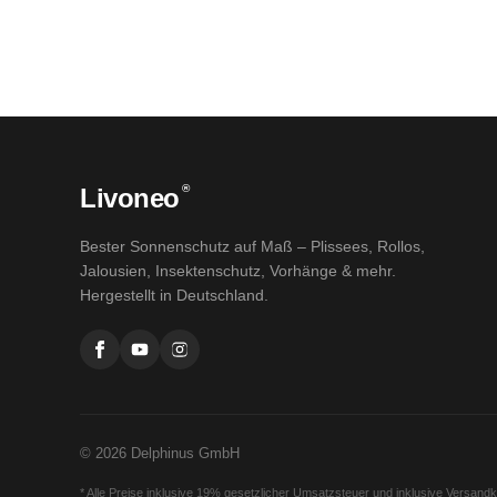
®
Livoneo
Bester Sonnenschutz auf Maß – Plissees, Rollos,
Jalousien, Insektenschutz, Vorhänge & mehr.
Hergestellt in Deutschland.
© 2026 Delphinus GmbH
* Alle Preise inklusive 19% gesetzlicher Umsatzsteuer und inklusive Versand