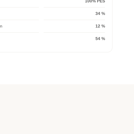
100% PES
34 %
on
12 %
54 %