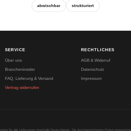
abwischbar
strukturiert
SERVICE
RECHTLICHES
Über uns
AGB & Widerruf
Brancheninsider
Datenschutz
FAQ, Lieferung & Versand
Impressum
Vertrag widerrufen
kosten für alle Lieferungen innerhalb Deutschlands. Die durchgestrichenen Preise entsprech