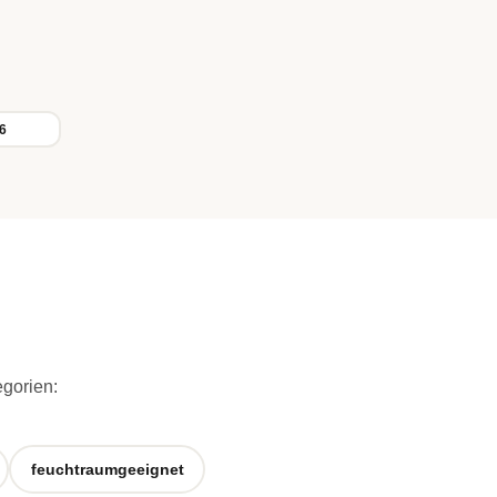
6
egorien:
feuchtraumgeeignet