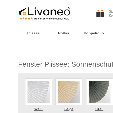
St
Ko
Plissee
Rollos
Doppelrollo
Fenster Plissee: Sonnenschut
Weiß
Beige
Grau