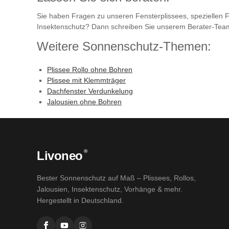
Sie haben Fragen zu unseren Fensterplissees, speziellen F
Insektenschutz? Dann schreiben Sie unserem Berater-Team
Weitere Sonnenschutz-Themen:
Plissee Rollo ohne Bohren
Plissee mit Klemmträger
Dachfenster Verdunkelung
Jalousien ohne Bohren
®
Livoneo
Bester Sonnenschutz auf Maß – Plissees, Rollos,
Jalousien, Insektenschutz, Vorhänge & mehr.
Hergestellt in Deutschland.