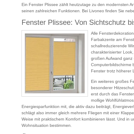
Ein Fenster Plissee zählt heutzutage zu den modernsten Ar
seinen zahlreichen Funktionen. Bei Livoneo finden Sie nebe
Fenster Plissee: Von Sichtschutz bi
Alle Fensterdekoratio
Farbakzente am Fenste
schallreduzierende Wir
charakterisierter Loo
großen Aufwand ganz el
Computerbildschirme b
Fenster trotz höherer 
Ein weiteres großes Fe
besonderer Hitzeschutz
erst durch das Fenster
mollige Wohlfühlatmos
Energiesparfunktion mit, die aktiv dazu beiträgt, Energiev
schlägt also immer gleich mehrere Fliegen mit einer Klap
Weise mit praktischem Komfort kombinieren lässt. Und in u
Wohnsituation bestimmen.