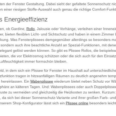
ten der Fenster Gestaltung. Dabei sieht der gefaltete Sonnenschutz ni
n einer riesigen Stoffe-Auswahl auch genau die richtige Comfort-Funkt
s Energieeffizienz
nen, ob Gardine,
Rollo
, Jalousie oder Vorhänge, verleihen einer Innene
r, bieten flexiblen Licht- und Sichtschutz und haben in einem Zimmer
kung. Was Fensterplissees demgegenüber allerdings so besonders macht, 
k, sondern auch ihre beachtliche Anzahl an Spezial-Funktionen, mit d
egant gelöst werden können. So gibt es Plissee Rollos, die beispielsw
ieten, die vor Elektrosmog schützen oder die sich auch für den Eins
Luftfeuchtigkeit immer formschön bleiben.
ld, in dem sich ein Plissee für Fenster im Haushalt auf unterschiedlich
funktion tragen in hitzeanfälligen Räumen zu deutlich angenehm tempe
 hereinlassen. Ein
Wabenplissee
wiederum bietet neben Schutz vor Wär
phäre an kälteren Tagen. Und: Wabenplissees oder auch Doppelplissee
erluste zu vermeiden und gleichzeitig die Heizkosten zu senken. Kurzum:
pe, da sich bei dieser Sonnenschutz-Variante und ihrer großen Farb- 
nserem Shop-Konfigurator lässt sich ein
Plissee online
besonders leich