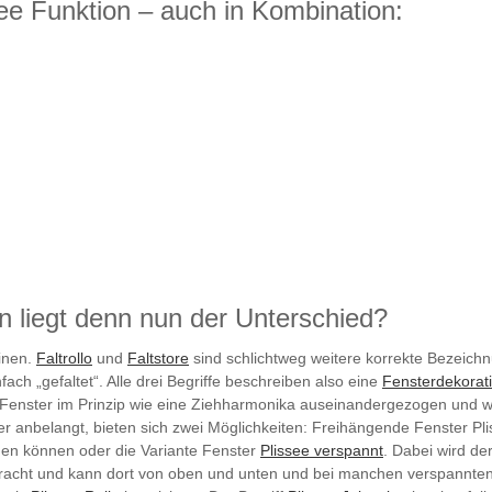
ee Funktion – auch in Kombination:
in liegt denn nun der Unterschied?
einen.
Faltrollo
und
Faltstore
sind schlichtweg weitere korrekte Bezeich
ach „gefaltet“. Alle drei Begriffe beschreiben also eine
Fensterdekorat
Fenster im Prinzip wie eine Ziehharmonika auseinandergezogen und
 anbelangt, bieten sich zwei Möglichkeiten: Freihängende Fenster Pli
den können oder die Variante Fenster
Plissee verspannt
. Dabei wird d
acht und kann dort von oben und unten und bei manchen verspannten 