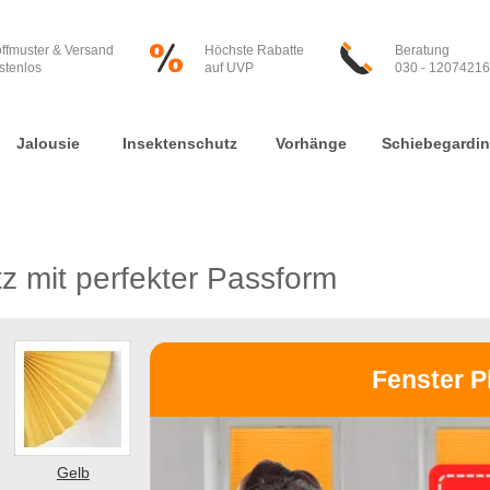
offmuster & Versand
Höchste Rabatte
Beratung
stenlos
auf UVP
030 - 12074216
Jalousie
Insektenschutz
Vorhänge
Schiebegardi
z mit perfekter Passform
Fenster P
Gelb