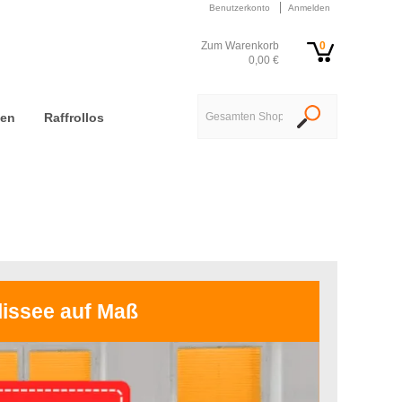
Benutzerkonto
Anmelden
Zum Warenkorb
0
0,00 €
nen
Raffrollos
lissee auf Maß