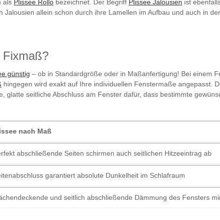
h als
Plissee Rollo
bezeichnet. Der Begriff
Plissee Jalousien
ist ebenfall
ich Jalousien allein schon durch ihre Lamellen im Aufbau und auch in d
s Fixmaß?
ee günstig
– ob in Standardgröße oder in Maßanfertigung! Bei einem Fe
ß
hingegen wird exakt auf Ihre individuellen Fenstermaße angepasst. Der
e, glatte seitliche Abschluss am Fenster dafür, dass bestimmte gewünsc
issee nach Maß
rfekt abschließende Seiten schirmen auch seitlichen Hitzeeintrag ab
itenabschluss garantiert absolute Dunkelheit im Schlafraum
ächendeckende und seitlich abschließende Dämmung des Fensters mini