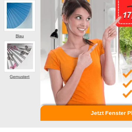
Blau
Gemustert
Jetzt Fenster P