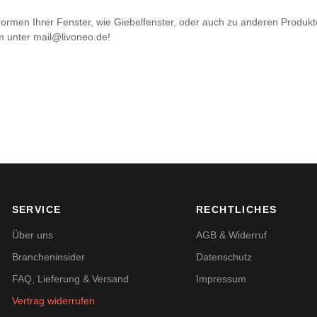
ormen Ihrer Fenster, wie Giebelfenster, oder auch zu anderen Produkt
 unter mail@livoneo.de!
SERVICE
RECHTLICHES
Über uns
AGB & Widerruf
Brancheninsider
Datenschutz
FAQ, Lieferung & Versand
Impressum
Vertrag widerrufen