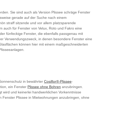
rden. Sie sind auch als Version Plissee schräge Fenster
elsweise gerade auf der Suche nach einem
ön straff sitzende und vor allem platzsparende
m auch für Fenster von Velux, Roto und Fakro eine
er fünfeckige Fenster, die ebenfalls passgenau mit
erer Verwendungszweck, in denen besondere Fenster eine
-Glasflächen können hier mit einem maßgeschneiderten
Plisseeanlagen.
n Sonnenschutz in bewährter
Cosiflor®-Plissee
-
tion, ein Fenster
Plissee ohne Bohren
anzubringen.
gt wird und keinerlei handwerklichen Vorkenntnisse
ein Fenster Plissee in Mietwohnungen anzubringen, ohne