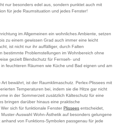
cht nur besonders edel aus, sondern punktet auch mit
ion für jede Raumsituation und jedes Fenster!
inrichtung im Allgemeinen ein wohnliches Ambiente, setzen
 bis zu einem gewissen Grad auch immer eine leicht
ist nicht nur ihr auffälliger, durch Falten
enen bestimmte Problemstellungen im Wohnbereich ohne
eise gezielt Blendschutz für Fernseh- und
atz in feuchteren Räumen wie Küche und Bad eignen und am
e Art bewährt, ist der Raumklimaschutz. Perlex-Plissees mit
rierten Temperaturen bei, indem sie die Hitze gar nicht
me in der Sommerzeit zusätzlich Kälteschutz für eine
s bringen darüber hinaus eine praktische
 Wer sich für funktionale Fenster
Plissees
entscheidet,
und Muster-Auswahl Wohn-Ästhetik auf besonders gelungene
t anhand von Funktions-Symbolen passgenau für jede