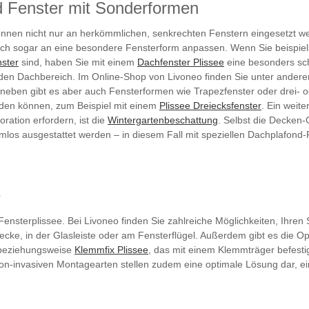
nd Fenster mit Sonderformen
önnen nicht nur an herkömmlichen, senkrechten Fenstern eingesetzt we
 sich sogar an eine besondere Fensterform anpassen. Wenn Sie beispi
ster
sind, haben Sie mit einem
Dachfenster Plissee
eine besonders sch
 den Dachbereich. Im Online-Shop von Livoneo finden Sie unter andere
eben gibt es aber auch Fensterformen wie Trapezfenster oder drei- od
den können, zum Beispiel mit einem
Plissee Dreiecksfenster
. Ein weit
ation erfordern, ist die
Wintergartenbeschattung
. Selbst die Decken
mlos ausgestattet werden – in diesem Fall mit speziellen Dachplafond-
e
ensterplissee. Bei Livoneo finden Sie zahlreiche Möglichkeiten, Ihre
ke, in der Glasleiste oder am Fensterflügel. Außerdem gibt es die Op
 beziehungsweise
Klemmfix Plissee
, das mit einem Klemmträger befesti
 non-invasiven Montagearten stellen zudem eine optimale Lösung dar, 