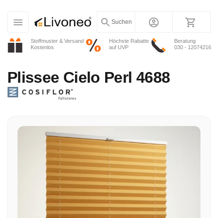
Suchen
Stoffmuster & Versand
Höchste Rabatte
Beratung
Kostenlos
auf UVP
030 - 12074216
Plissee
Cielo Perl 4688