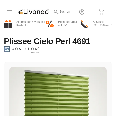
Suchen
Stoffmuster & Versand
Höchste Rabatte
Beratung
Kostenlos
auf UVP
030 - 12074216
Plissee
Cielo Perl 4691