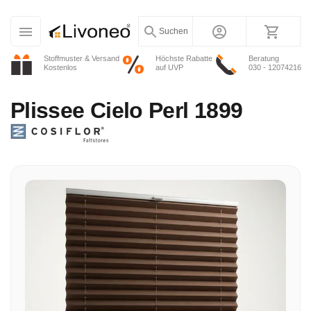
Suchen
Stoffmuster & Versand
Höchste Rabatte
Beratung
Kostenlos
auf UVP
030 - 12074216
Plissee
Cielo Perl 1899