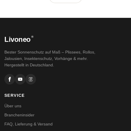
®
Livoneo
Bester Sonnenschutz auf Maß – Plissees, Rollos,
Jalousien, Insektenschutz, Vorhänge & mehr.
Hergestellt in Deutschland.
SERVICE
Über uns
Brancheninsider
FAQ, Lieferung & Versand