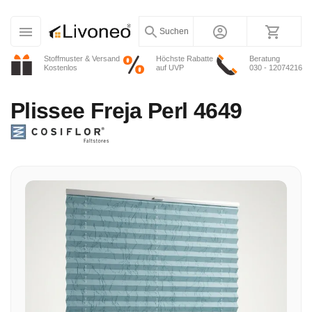
Suchen
Stoffmuster & Versand
Höchste Rabatte
Beratung
Kostenlos
auf UVP
030 - 12074216
Plissee
Freja Perl 4649