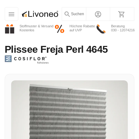
Suchen
Stoffmuster & Versand
Höchste Rabatte
Beratung
Kostenlos
auf UVP
030 - 12074216
Plissee
Freja Perl 4645