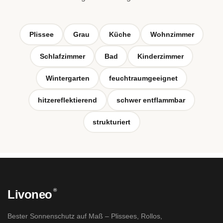
Plissee
Grau
Küche
Wohnzimmer
Schlafzimmer
Bad
Kinderzimmer
Wintergarten
feuchtraumgeeignet
hitzereflektierend
schwer entflammbar
strukturiert
®
Livoneo
Bester Sonnenschutz auf Maß – Plissees, Rollos,