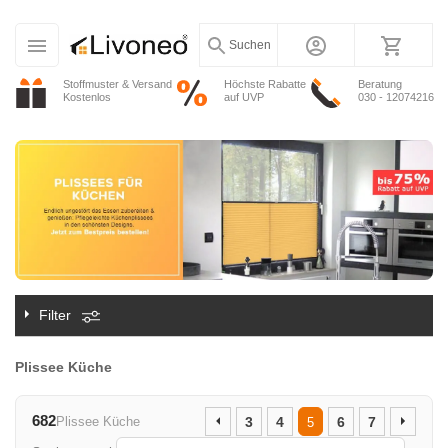
Suchen
Stoffmuster & Versand
Höchste Rabatte
Beratung
Kostenlos
auf UVP
030 - 12074216
Filter
Plissee Küche
682
Plissee Küche
3
4
6
7
5