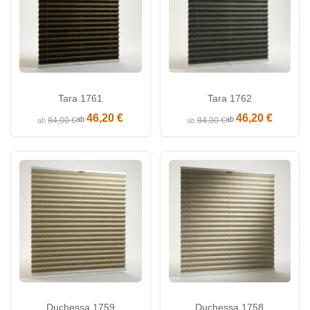
Tara 1761
Tara 1762
46,20 €
46,20 €
ab
ab
84,00 €
84,00 €
ab
ab
Duchessa 1759
Duchessa 1758