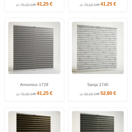
41,25 €
41,25 €
ab
ab
75,00 €
75,00 €
ab
ab
Armonico 1728
Sanja 1745
41,25 €
52,80 €
ab
ab
75,00 €
96,00 €
ab
ab