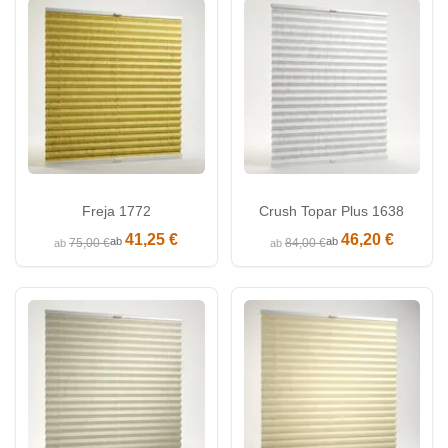
Freja 1772
Crush Topar Plus 1638
41,25 €
46,20 €
ab
ab
75,00 €
84,00 €
ab
ab