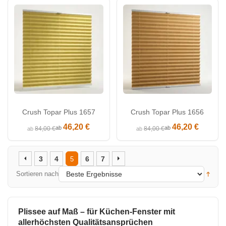
Crush Topar Plus 1657
Crush Topar Plus 1656
46,20 €
46,20 €
ab
ab
84,00 €
84,00 €
ab
ab
3
4
6
7
5
Sortieren nach
Plissee auf Maß – für Küchen-Fenster mit
allerhöchsten Qualitätsansprüchen