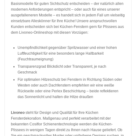
Basismodelle für guten Sichtschutz entscheiden – der natürlich allen
modernen Anforderungen entspricht – oder auch für eines unserer
ausgefalleneren Modelle – es handelt sich in jedem Fall um vielseitig
einsetzbare Alleskönner für Ihre Küche! Unsere anspruchsvollen
Kunden entscheiden sich bei Küchen-Fenstern gern für Plissees aus
dem Livoneo-Onlineshop mit diesen Vorzügen:
Unempfindlichkeit gegenüber Spritzwasser und einer hohen
Luftfeuchtigkeit für eine besonders lange Haltbarkeit
(Feuchtraumeignung)
Transparenzgrad Blickdicht oder Transparent, je nach
Geschmack
Für optimalen Hitzeschutz bei Fenstern in Richtung Süden oder
Westen oder auch Dachfenstern empfehlen wir eine weiße
Rückseite oder eine Perlex Beschichtung – beide reflektieren
das Sonnenlicht und halten die Hitze draußen
Livoneo
steht für Design und Qualität für Ihre Küchen
Fensterdekoration. Maßgenau und perfekt verarbeitet mit der
bekannten Cosiflor Schienentechnologie werden die Küchen-
Plissees in wenigen Tagen direkt zu Ihnen nach Hause geliefert. Ob
Sie ein geschmackvolles Muster oder unifarbene Designs suchen, in