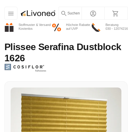
Suchen
Stoffmuster & Versand
Höchste Rabatte
Beratung
Kostenlos
auf UVP
030 - 12074216
Plissee
Serafina Dustblock
1626