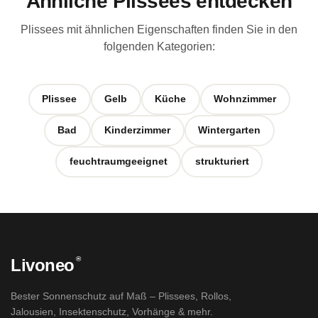
Ähnliche Plissees entdecken
Plissees mit ähnlichen Eigenschaften finden Sie in den
folgenden Kategorien:
Plissee
Gelb
Küche
Wohnzimmer
Bad
Kinderzimmer
Wintergarten
feuchtraumgeeignet
strukturiert
®
Livoneo
Bester Sonnenschutz auf Maß – Plissees, Rollos,
Jalousien, Insektenschutz, Vorhänge & mehr.