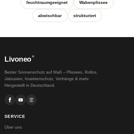
feuchtraumgeeignet
Wabenplissee
abwischbar
strukturiert
®
Livoneo
Bester Sonnenschutz auf Maß – Plissees, Rollos,
Jalousien, Insektenschutz, Vorhänge & mehr.
Hergestellt in Deutschland.
SERVICE
Über uns