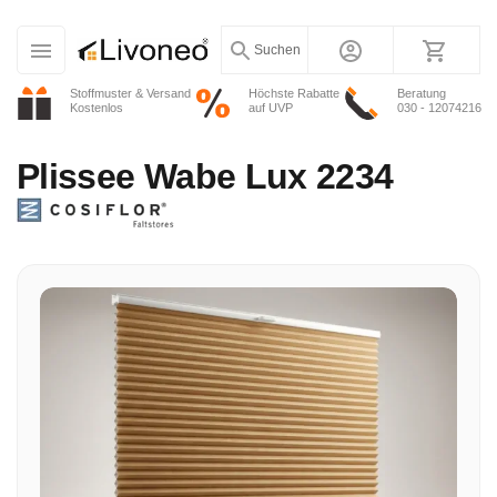
Suchen
Stoffmuster & Versand
Höchste Rabatte
Beratung
Kostenlos
auf UVP
030 - 12074216
Plissee
Wabe Lux 2234