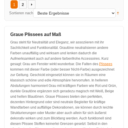
2
1
Sortieren nach
Graue Plissees auf Maß
Grau steht für Neutralität und Eleganz, wir assoziieren mit ihr
Sachlichkeit und Funktionalität. Grautöne neutralisieren andere
Farben unauffällig und wirksam und lenken dadurch die
Aufmerksamkeit auch auf andere farbenfrohe Accessoires. Kurz
gesagt: Grau am Fenster wirkt wunderbar. Die Falten des
Plissees
kommen mit dieser Farbe (oder besser Nicht-Farbe) ausgezeichnet
zur Geltung. Geschickt eingesetzt können sie in Räumen eine
klassisch schöne und edle Atmosphäre hervorrufen. In helleren
Abstufungen harmoniert Grau mit kräftigen Farben wie Rot und Grün,
dunkle Grautöne ergänzen sich geradezu magisch mit Weiß, Beige
und hellen Blautönen. Graue Plissees bieten den perfekten,
dezenten Hintergrund oder sind neutrale Begleiter für kräftige
Wandfarben und auffällige Dekorationen, sie können durch leichte
Strukturierungen oder Muster aber auch allein für sich äußerst
dekorativ wirken und zum Blickfang werden. Auch funktionell sind
diesen Plissee Stoffen keinerlei Grenzen gesetzt: Selbst in den