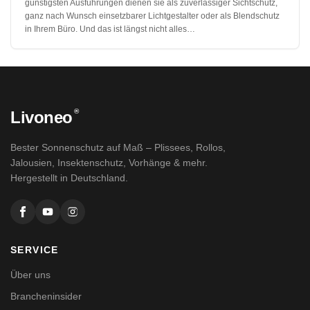
günstigsten Ausführungen dienen sie als zuverlässiger Sichtschutz,
ganz nach Wunsch einsetzbarer Lichtgestalter oder als Blendschutz
in Ihrem Büro. Und das ist längst nicht alles…
®
Livoneo
Bester Sonnenschutz auf Maß – Plissees, Rollos,
Jalousien, Insektenschutz, Vorhänge & mehr.
Hergestellt in Deutschland.
SERVICE
Über uns
Brancheninsider