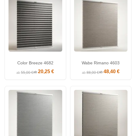
Color Breeze 4682
Wabe Rimano 4603
20,25 €
48,40 €
ab
ab
55,00 €
88,00 €
ab
ab