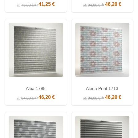
41,25 €
46,20 €
ab
ab
75,00 €
84,00 €
ab
ab
Alba 1798
Alena Print 1713
46,20 €
46,20 €
ab
ab
84,00 €
84,00 €
ab
ab