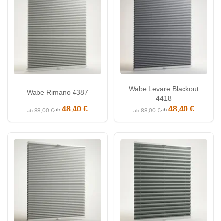
Wabe Levare Blackout
Wabe Rimano 4387
4418
48,40 €
48,40 €
ab
ab
88,00 €
88,00 €
ab
ab