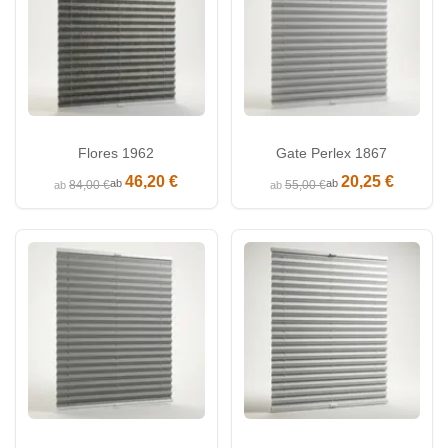
Flores 1962
Gate Perlex 1867
46,20 €
20,25 €
ab
ab
84,00 €
55,00 €
ab
ab