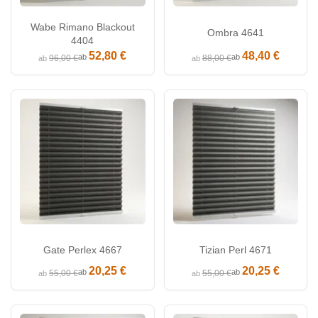
Wabe Rimano Blackout
Ombra 4641
4404
52,80 €
48,40 €
ab
ab
96,00 €
88,00 €
ab
ab
Gate Perlex 4667
Tizian Perl 4671
20,25 €
20,25 €
ab
ab
55,00 €
55,00 €
ab
ab