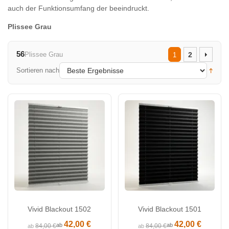
auch der Funktionsumfang der beeindruckt.
Plissee Grau
56
Plissee Grau
2
1
Sortieren nach
Vivid Blackout 1502
Vivid Blackout 1501
42,00 €
42,00 €
ab
ab
84,00 €
84,00 €
ab
ab