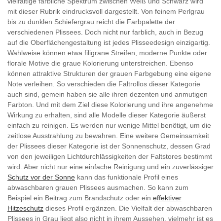
vielfältige farbliche Spektrum zwischen Weiß und Schwarz wird
mit dieser Rubrik eindrucksvoll dargestellt. Von feinem Perlgrau
bis zu dunklen Schiefergrau reicht die Farbpalette der
verschiedenen Plissees. Doch nicht nur farblich, auch in Bezug
auf die Oberflächengestaltung ist jedes Plisseedesign einzigartig.
Wahlweise können etwa filigrane Streifen, moderne Punkte oder
florale Motive die graue Kolorierung unterstreichen. Ebenso
können attraktive Strukturen der grauen Farbgebung eine eigene
Note verleihen. So verschieden die Faltrollos dieser Kategorie
auch sind, gemein haben sie alle ihren dezenten und anmutigen
Farbton. Und mit dem Ziel diese Kolorierung und ihre angenehme
Wirkung zu erhalten, sind alle Modelle dieser Kategorie äußerst
einfach zu reinigen. Es werden nur wenige Mittel benötigt, um die
zeitlose Ausstrahlung zu bewahren. Eine weitere Gemeinsamkeit
der Plissees dieser Kategorie ist der Sonnenschutz, dessen Grad
von den jeweiligen Lichtdurchlässigkeiten der Faltstores bestimmt
wird. Aber nicht nur eine einfache Reinigung und ein zuverlässiger
Schutz vor der Sonne
kann das funktionale Profil eines
abwaschbaren grauen Plissees ausmachen. So kann zum
Beispiel ein Beitrag zum Brandschutz oder ein
effektiver
Hitzeschutz
dieses Profil ergänzen. Die Vielfalt der abwaschbaren
Plissees in Grau liegt also nicht in ihrem Aussehen, vielmehr ist es