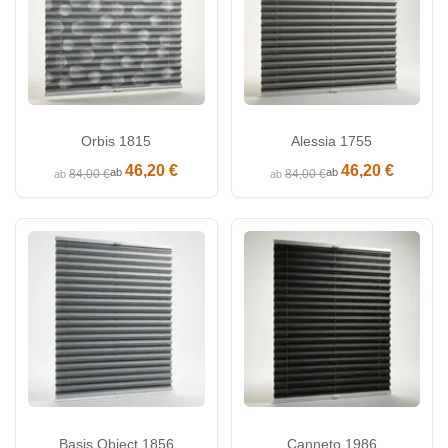
Orbis 1815
Alessia 1755
46,20 €
46,20 €
ab
ab
84,00 €
84,00 €
ab
ab
Basis Object 1856
Canneto 1986