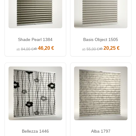
Shade Pearl 1384
Basis Object 1505
46,20 €
20,25 €
ab
ab
84,00 €
55,00 €
ab
ab
Bellezza 1446
Alba 1797