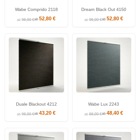
Wabe Comprido 2118
Dream Black Out 4150
52,80 €
52,80 €
ab
ab
96,00 €
96,00 €
ab
ab
Duale Blackout 4212
Wabe Lux 2243
43,20 €
48,40 €
ab
ab
96,00 €
88,00 €
ab
ab