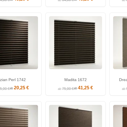
4,00 €
84,00 €
ab
ab
izian Perl 1742
Madita 1672
Dre
20,25 €
41,25 €
ab
ab
5,00 €
75,00 €
ab
ab