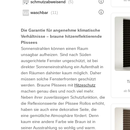
8
ab
schmutzabweisend
(5)
waschbar
(11)
Die Garantie für angenehme klimatische
Verhältnisse – braune hitzereflektierende
Plissees
Sonnenstrahlen können einen Raum
unsagbar aufheizen. Sind nach Süden
ausgerichtete Fenster ungeschützt, ist bei
direkter Sonneneinstrahlung ein Aufenthalt in
den Räumen dahinter kaum möglich. Daher
müssen solche Fensterfronten geschützt
T
werden. Braune Plissees mit
Hitzeschutz
machen genau dies und noch viel mehr.
5
ab
Neben ihrer zuverlässigen Schutzfunktion, die
die Reflexionswerte der Plissee Rollos erhöht,
haben sie auch eine dekorative Seite, die
eine gemütliche Atmosphäre fördert. Denn
kaum eine andere Farbe wie Braun ist in
seiner Ausstrahlung so wohlig und warm.