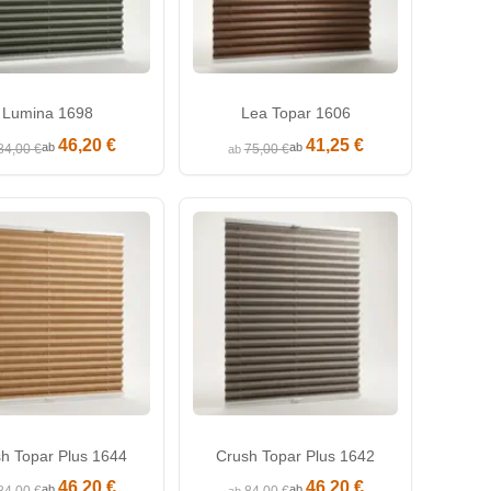
Lumina 1698
Lea Topar 1606
46,20 €
41,25 €
ab
ab
84,00 €
75,00 €
ab
h Topar Plus 1644
Crush Topar Plus 1642
46,20 €
46,20 €
ab
ab