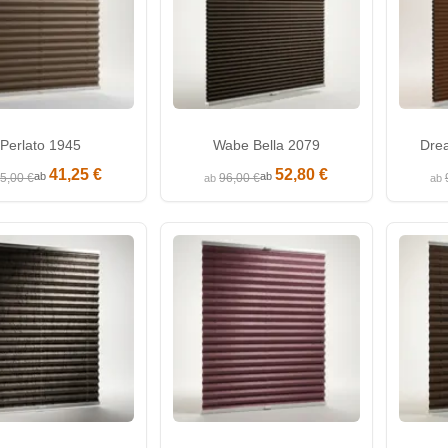
Perlato 1945
Wabe Bella 2079
Dre
41,25 €
52,80 €
ab
ab
5,00 €
96,00 €
ab
ab