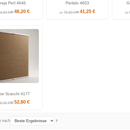
reja Perl 4646
Perlato 4653
G
46,20 €
41,25 €
ab
ab
4,00 €
75,00 €
ab
ab
e Scacchi 4177
52,80 €
ab
6,00 €
n nach