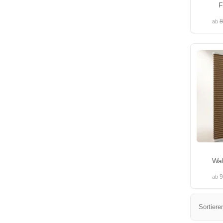
F
8
ab
Wab
9
ab
Sortiere