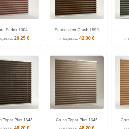
te Perlex 1004
Pearlescent Crush 1599
20,25 €
42,00 €
ab
ab
5,00 €
84,00 €
ab
ab
h Topar Plus 1643
Crush Topar Plus 1646
Crus
46,20 €
46,20 €
ab
ab