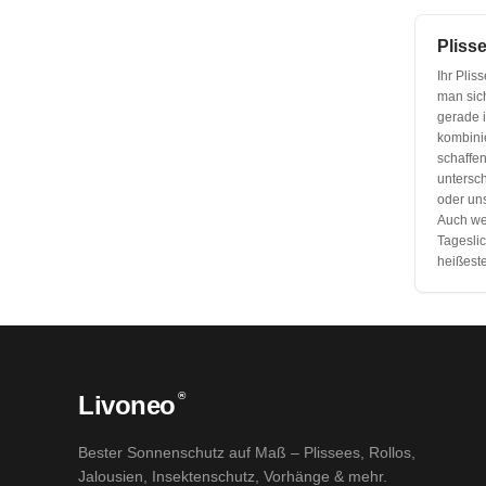
Pliss
Ihr Plis
man sich
gerade 
kombinie
schaffe
untersc
oder uns
Auch wen
Tagesli
heißest
®
Livoneo
Bester Sonnenschutz auf Maß – Plissees, Rollos,
Jalousien, Insektenschutz, Vorhänge & mehr.