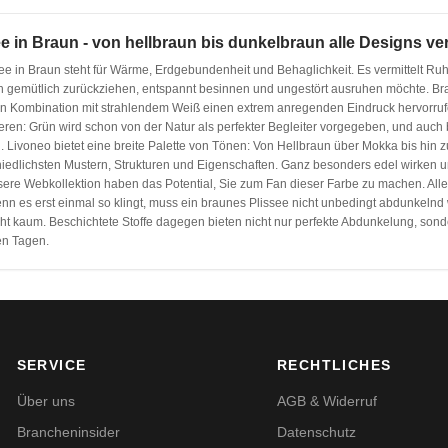
ee in Braun - von hellbraun bis dunkelbraun alle Designs ve
see in Braun steht für Wärme, Erdgebundenheit und Behaglichkeit. Es vermittelt R
 gemütlich zurückziehen, entspannt besinnen und ungestört ausruhen möchte. Brau
in Kombination mit strahlendem Weiß einen extrem anregenden Eindruck hervorruf
ren: Grün wird schon von der Natur als perfekter Begleiter vorgegeben, und auch 
n. Livoneo bietet eine breite Palette von Tönen: Von Hellbraun über Mokka bis hi
hiedlichsten Mustern, Strukturen und Eigenschaften. Ganz besonders edel wirken u
ere Webkollektion haben das Potential, Sie zum Fan dieser Farbe zu machen. Alles
n es erst einmal so klingt, muss ein braunes Plissee nicht unbedingt abdunkelnd wi
cht kaum. Beschichtete Stoffe dagegen bieten nicht nur perfekte Abdunkelung, so
en Tagen.
SERVICE
RECHTLICHES
Über uns
AGB & Widerruf
Brancheninsider
Datenschutz