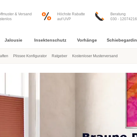
offmuster & Versand
Höchste Rabatte
Beratung
stenlos
auf UVP
030 - 12074216
Jalousie
Insektenschutz
Vorhänge
Schiebegardi
aften
Plissee Konfigurator
Ratgeber
Kostenloser Musterversand