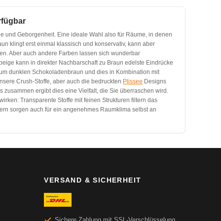
rfügbar
uhe und Geborgenheit. Eine ideale Wahl also für Räume, in denen
n klingt erst einmal klassisch und konservativ, kann aber
en. Aber auch andere Farben lassen sich wunderbar
beige kann in direkter Nachbarschaft zu Braun edelste Eindrücke
n zum dunklen Schokoladenbraun und dies in Kombination mit
nsere Crush-Stoffe, aber auch die bedruckten
Plissee
Designs
 zusammen ergibt dies eine Vielfalt, die Sie überraschen wird.
rken: Transparente Stoffe mit feinen Strukturen filtern das
ndern sorgen auch für ein angenehmes Raumklima selbst an
VERSAND & SICHERHEIT
Sichere Zahlung mit SSL-Verschlüsselung