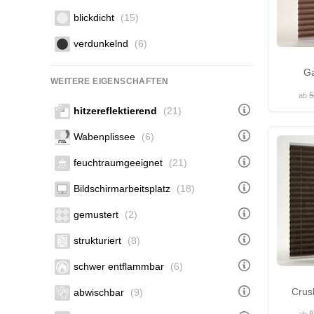
blickdicht
(15)
verdunkelnd
(6)
Ga
WEITERE EIGENSCHAFTEN
5
ab
hitzereflektierend
(21)
Wabenplissee
(6)
feuchtraumgeeignet
(21)
Bildschirmarbeitsplatz
(18)
gemustert
(2)
strukturiert
(8)
schwer entflammbar
(6)
Crus
abwischbar
(9)