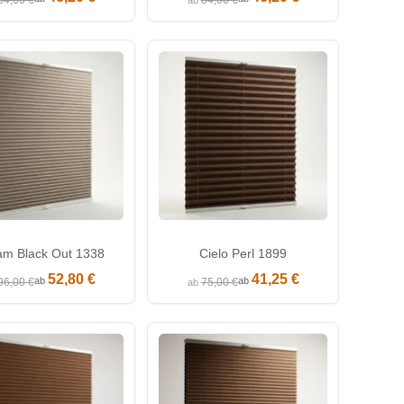
84,00 €
84,00 €
ab
am Black Out 1338
Cielo Perl 1899
52,80 €
41,25 €
ab
ab
96,00 €
75,00 €
ab