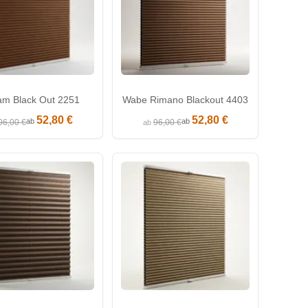
am Black Out 2251
Wabe Rimano Blackout 4403
52,80 €
52,80 €
ab
ab
96,00 €
96,00 €
ab