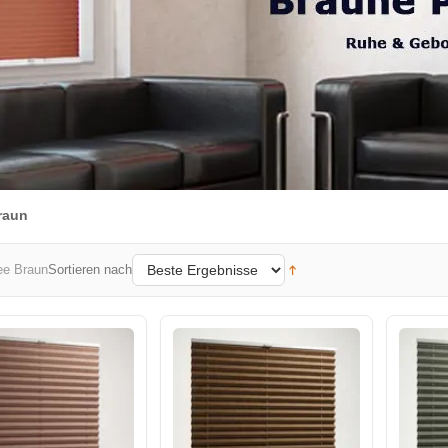
raun
Sortieren nach
ee Braun