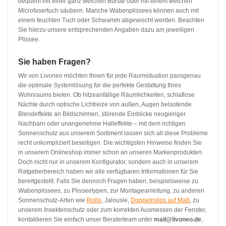
bequem mit einer ganz weichen Bürste oder mit einem weichen
Microfasertuch säubern. Manche Wabenplissees können auch mit
einem feuchten Tuch oder Schwamm abgewischt werden. Beachten
Sie hierzu unsere entsprechenden Angaben dazu am jeweiligen
Plissee.
Sie haben Fragen?
Wir von Livoneo möchten Ihnen für jede Raumsituation passgenau
die optimale Systemlösung für die perfekte Gestaltung Ihres
Wohnraums bieten. Ob hitzeanfällige Räumlichkeiten, schlaflose
Nächte durch optische Lichtreize von außen, Augen belastende
Blendeffekte an Bildschirmen, störende Einblicke neugieriger
Nachbarn oder unangenehme Halleffekte – mit dem richtigen
Sonnenschutz aus unserem Sortiment lassen sich all diese Probleme
recht unkompliziert beseitigen. Die wichtigsten Hinweise finden Sie
in unserem Onlineshop immer schon an unseren Markenprodukten.
Doch nicht nur in unserem Konfigurator, sondern auch in unserem
Ratgeberbereich haben wir alle verfügbaren Informationen für Sie
bereitgestellt. Falls Sie dennoch Fragen haben, beispielsweise zu
Wabenplissees, zu Plisseetypen, zur Montageanleitung, zu anderen
Sonnenschutz-Arten wie
Rollo
, Jalousie,
Doppelrollos auf Maß
, zu
unserem Insektenschutz oder zum korrekten Ausmessen der Fenster,
kontaktieren Sie einfach unser Beraterteam unter
mail@livoneo.de
,