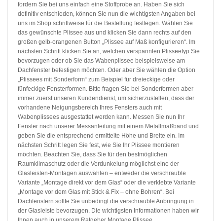
fordern Sie bei uns einfach eine Stoffprobe an. Haben Sie sich
definitiv entschieden, können Sie nun die wichtigsten Angaben bei
uns im Shop schrittweise für die Bestellung festlegen. Wählen Sie
das gewünschte Plissee aus und klicken Sie dann rechts auf den
großen gelb-orangenen Button „Plissee auf Maß konfigurieren“. Im
nächsten Schritt klicken Sie an, welchen verspannten Plisseetyp Sie
bevorzugen oder ob Sie das Wabenplissee beispielsweise am
Dachfenster befestigen möchten. Oder aber Sie wählen die Option
„Plissees mit Sonderform“ zum Beispiel für dreieckige oder
fünfeckige Fensterformen. Bitte fragen Sie bei Sonderformen aber
immer zuerst unseren Kundendienst, um sicherzustellen, dass der
vorhandene Neigungsbereich Ihres Fensters auch mit
Wabenplissees ausgestattet werden kann. Messen Sie nun Ihr
Fenster nach unserer Messanleitung mit einem Metallmaßband und
geben Sie die entsprechend ermittelte Höhe und Breite ein. Im
nächsten Schritt legen Sie fest, wie Sie Ihr Plissee montieren
möchten. Beachten Sie, dass Sie für den bestmöglichen
Raumklimaschutz oder die Verdunkelung möglichst eine der
Glasleisten-Montagen auswählen – entweder die verschraubte
Variante „Montage direkt vor dem Glas“ oder die verklebte Variante
„Montage vor dem Glas mit Stick & Fix – ohne Bohren“. Bei
Dachfenstern sollte Sie unbedingt die verschraubte Anbringung in
der Glasleiste bevorzugen. Die wichtigsten Informationen haben wir
Ihnen auch in unserem Ratgeber Montage Plissee