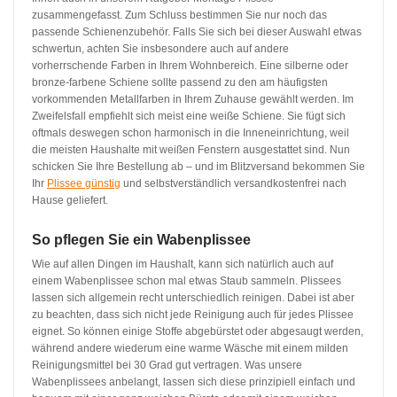
zusammengefasst. Zum Schluss bestimmen Sie nur noch das
passende Schienenzubehör. Falls Sie sich bei dieser Auswahl etwas
schwertun, achten Sie insbesondere auch auf andere
vorherrschende Farben in Ihrem Wohnbereich. Eine silberne oder
bronze-farbene Schiene sollte passend zu den am häufigsten
vorkommenden Metallfarben in Ihrem Zuhause gewählt werden. Im
Zweifelsfall empfiehlt sich meist eine weiße Schiene. Sie fügt sich
oftmals deswegen schon harmonisch in die Inneneinrichtung, weil
die meisten Haushalte mit weißen Fenstern ausgestattet sind. Nun
schicken Sie Ihre Bestellung ab – und im Blitzversand bekommen Sie
Ihr
Plissee günstig
und selbstverständlich versandkostenfrei nach
Hause geliefert.
So pflegen Sie ein Wabenplissee
Wie auf allen Dingen im Haushalt, kann sich natürlich auch auf
einem Wabenplissee schon mal etwas Staub sammeln. Plissees
lassen sich allgemein recht unterschiedlich reinigen. Dabei ist aber
zu beachten, dass sich nicht jede Reinigung auch für jedes Plissee
eignet. So können einige Stoffe abgebürstet oder abgesaugt werden,
während andere wiederum eine warme Wäsche mit einem milden
Reinigungsmittel bei 30 Grad gut vertragen. Was unsere
Wabenplissees anbelangt, lassen sich diese prinzipiell einfach und