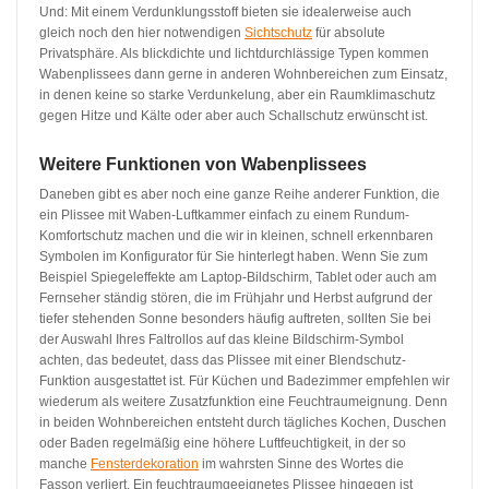
Und: Mit einem Verdunklungsstoff bieten sie idealerweise auch
gleich noch den hier notwendigen
Sichtschutz
für absolute
Privatsphäre. Als blickdichte und lichtdurchlässige Typen kommen
Wabenplissees dann gerne in anderen Wohnbereichen zum Einsatz,
in denen keine so starke Verdunkelung, aber ein Raumklimaschutz
gegen Hitze und Kälte oder aber auch Schallschutz erwünscht ist.
Weitere Funktionen von Wabenplissees
Daneben gibt es aber noch eine ganze Reihe anderer Funktion, die
ein Plissee mit Waben-Luftkammer einfach zu einem Rundum-
Komfortschutz machen und die wir in kleinen, schnell erkennbaren
Symbolen im Konfigurator für Sie hinterlegt haben. Wenn Sie zum
Beispiel Spiegeleffekte am Laptop-Bildschirm, Tablet oder auch am
Fernseher ständig stören, die im Frühjahr und Herbst aufgrund der
tiefer stehenden Sonne besonders häufig auftreten, sollten Sie bei
der Auswahl Ihres Faltrollos auf das kleine Bildschirm-Symbol
achten, das bedeutet, dass das Plissee mit einer Blendschutz-
Funktion ausgestattet ist. Für Küchen und Badezimmer empfehlen wir
wiederum als weitere Zusatzfunktion eine Feuchtraumeignung. Denn
in beiden Wohnbereichen entsteht durch tägliches Kochen, Duschen
oder Baden regelmäßig eine höhere Luftfeuchtigkeit, in der so
manche
Fensterdekoration
im wahrsten Sinne des Wortes die
Fasson verliert. Ein feuchtraumgeeignetes Plissee hingegen ist