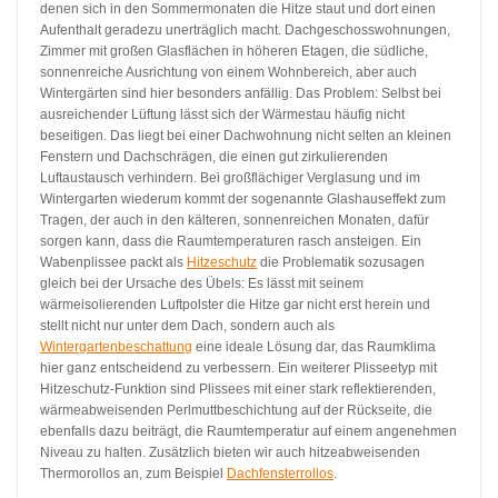
denen sich in den Sommermonaten die Hitze staut und dort einen
Aufenthalt geradezu unerträglich macht. Dachgeschosswohnungen,
Zimmer mit großen Glasflächen in höheren Etagen, die südliche,
sonnenreiche Ausrichtung von einem Wohnbereich, aber auch
Wintergärten sind hier besonders anfällig. Das Problem: Selbst bei
ausreichender Lüftung lässt sich der Wärmestau häufig nicht
beseitigen. Das liegt bei einer Dachwohnung nicht selten an kleinen
Fenstern und Dachschrägen, die einen gut zirkulierenden
Luftaustausch verhindern. Bei großflächiger Verglasung und im
Wintergarten wiederum kommt der sogenannte Glashauseffekt zum
Tragen, der auch in den kälteren, sonnenreichen Monaten, dafür
sorgen kann, dass die Raumtemperaturen rasch ansteigen. Ein
Wabenplissee packt als
Hitzeschutz
die Problematik sozusagen
gleich bei der Ursache des Übels: Es lässt mit seinem
wärmeisolierenden Luftpolster die Hitze gar nicht erst herein und
stellt nicht nur unter dem Dach, sondern auch als
Wintergartenbeschattung
eine ideale Lösung dar, das Raumklima
hier ganz entscheidend zu verbessern. Ein weiterer Plisseetyp mit
Hitzeschutz-Funktion sind Plissees mit einer stark reflektierenden,
wärmeabweisenden Perlmuttbeschichtung auf der Rückseite, die
ebenfalls dazu beiträgt, die Raumtemperatur auf einem angenehmen
Niveau zu halten. Zusätzlich bieten wir auch hitzeabweisenden
Thermorollos an, zum Beispiel
Dachfensterrollos
.