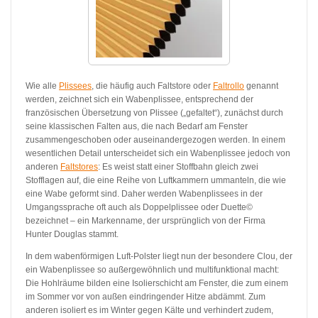
Wie alle
Plissees
, die häufig auch Faltstore oder
Faltrollo
genannt
werden, zeichnet sich ein Wabenplissee, entsprechend der
französischen Übersetzung von Plissee („gefaltet“), zunächst durch
seine klassischen Falten aus, die nach Bedarf am Fenster
zusammengeschoben oder auseinandergezogen werden. In einem
wesentlichen Detail unterscheidet sich ein Wabenplissee jedoch von
anderen
Faltstores
: Es weist statt einer Stoffbahn gleich zwei
Stofflagen auf, die eine Reihe von Luftkammern ummanteln, die wie
eine Wabe geformt sind. Daher werden Wabenplissees in der
Umgangssprache oft auch als Doppelplissee oder Duette©
bezeichnet ‒ ein Markenname, der ursprünglich von der Firma
Hunter Douglas stammt.
In dem wabenförmigen Luft-Polster liegt nun der besondere Clou, der
ein Wabenplissee so außergewöhnlich und multifunktional macht:
Die Hohlräume bilden eine Isolierschicht am Fenster, die zum einem
im Sommer vor von außen eindringender Hitze abdämmt. Zum
anderen isoliert es im Winter gegen Kälte und verhindert zudem,