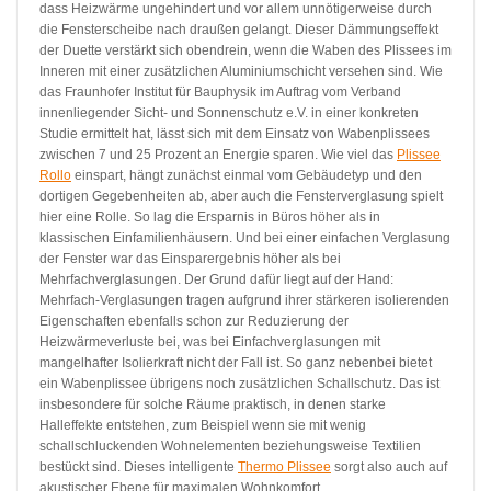
dass Heizwärme ungehindert und vor allem unnötigerweise durch
die Fensterscheibe nach draußen gelangt. Dieser Dämmungseffekt
der Duette verstärkt sich obendrein, wenn die Waben des Plissees im
Inneren mit einer zusätzlichen Aluminiumschicht versehen sind. Wie
das Fraunhofer Institut für Bauphysik im Auftrag vom Verband
innenliegender Sicht- und Sonnenschutz e.V. in einer konkreten
Studie ermittelt hat, lässt sich mit dem Einsatz von Wabenplissees
zwischen 7 und 25 Prozent an Energie sparen. Wie viel das
Plissee
Rollo
einspart, hängt zunächst einmal vom Gebäudetyp und den
dortigen Gegebenheiten ab, aber auch die Fensterverglasung spielt
hier eine Rolle. So lag die Ersparnis in Büros höher als in
klassischen Einfamilienhäusern. Und bei einer einfachen Verglasung
der Fenster war das Einsparergebnis höher als bei
Mehrfachverglasungen. Der Grund dafür liegt auf der Hand:
Mehrfach-Verglasungen tragen aufgrund ihrer stärkeren isolierenden
Eigenschaften ebenfalls schon zur Reduzierung der
Heizwärmeverluste bei, was bei Einfachverglasungen mit
mangelhafter Isolierkraft nicht der Fall ist. So ganz nebenbei bietet
ein Wabenplissee übrigens noch zusätzlichen Schallschutz. Das ist
insbesondere für solche Räume praktisch, in denen starke
Halleffekte entstehen, zum Beispiel wenn sie mit wenig
schallschluckenden Wohnelementen beziehungsweise Textilien
bestückt sind. Dieses intelligente
Thermo Plissee
sorgt also auch auf
akustischer Ebene für maximalen Wohnkomfort.