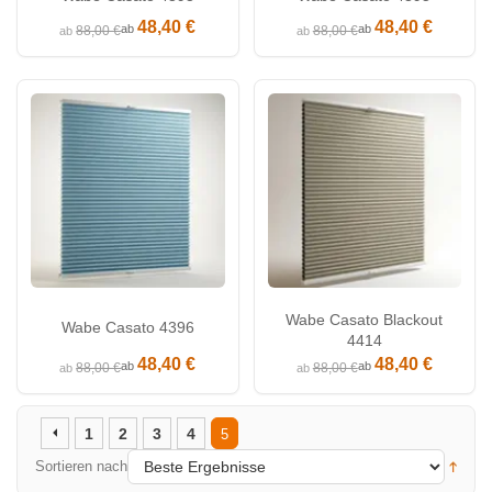
48,40 €
48,40 €
ab
ab
88,00 €
88,00 €
ab
ab
Wabe Casato Blackout
Wabe Casato 4396
4414
48,40 €
48,40 €
ab
ab
88,00 €
88,00 €
ab
ab
1
2
3
4
5
Sortieren nach