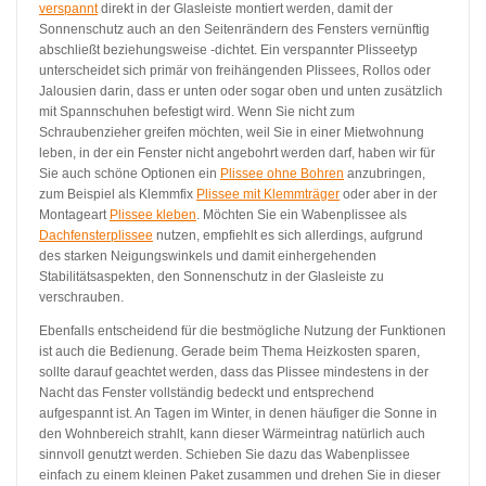
verspannt
direkt in der Glasleiste montiert werden, damit der
Sonnenschutz auch an den Seitenrändern des Fensters vernünftig
abschließt beziehungsweise -dichtet. Ein verspannter Plisseetyp
unterscheidet sich primär von freihängenden Plissees, Rollos oder
Jalousien darin, dass er unten oder sogar oben und unten zusätzlich
mit Spannschuhen befestigt wird. Wenn Sie nicht zum
Schraubenzieher greifen möchten, weil Sie in einer Mietwohnung
leben, in der ein Fenster nicht angebohrt werden darf, haben wir für
Sie auch schöne Optionen ein
Plissee ohne Bohren
anzubringen,
zum Beispiel als Klemmfix
Plissee mit Klemmträger
oder aber in der
Montageart
Plissee kleben
. Möchten Sie ein Wabenplissee als
Dachfensterplissee
nutzen, empfiehlt es sich allerdings, aufgrund
des starken Neigungswinkels und damit einhergehenden
Stabilitätsaspekten, den Sonnenschutz in der Glasleiste zu
verschrauben.
Ebenfalls entscheidend für die bestmögliche Nutzung der Funktionen
ist auch die Bedienung. Gerade beim Thema Heizkosten sparen,
sollte darauf geachtet werden, dass das Plissee mindestens in der
Nacht das Fenster vollständig bedeckt und entsprechend
aufgespannt ist. An Tagen im Winter, in denen häufiger die Sonne in
den Wohnbereich strahlt, kann dieser Wärmeintrag natürlich auch
sinnvoll genutzt werden. Schieben Sie dazu das Wabenplissee
einfach zu einem kleinen Paket zusammen und drehen Sie in dieser