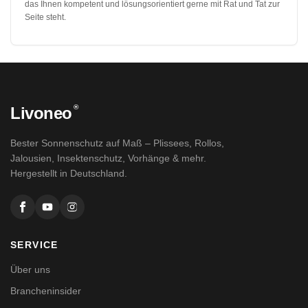
das Ihnen kompetent und lösungsorientiert gerne mit Rat und Tat zur
Seite steht.
®
Livoneo
Bester Sonnenschutz auf Maß – Plissees, Rollos,
Jalousien, Insektenschutz, Vorhänge & mehr.
Hergestellt in Deutschland.
SERVICE
Über uns
Brancheninsider