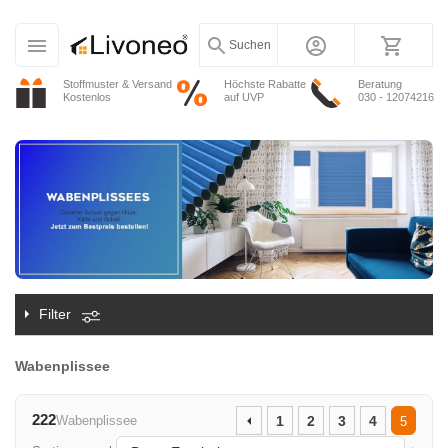
Suchen
Stoffmuster & Versand
Höchste Rabatte
Beratung
Kostenlos
auf UVP
030 - 12074216
Filter
Wabenplissee
222
Wabenplissee
1
2
3
4
5