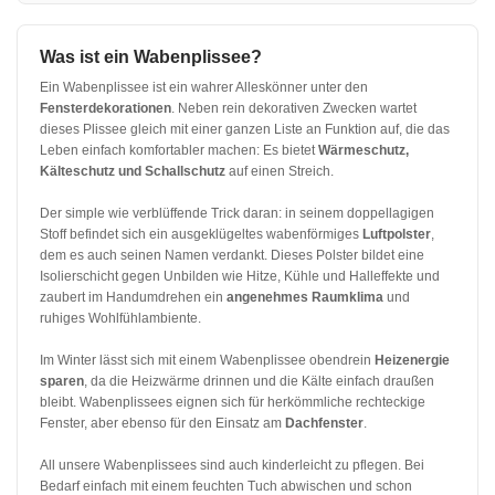
Was ist ein Wabenplissee?
Ein Wabenplissee ist ein wahrer Alleskönner unter den
Fensterdekorationen
. Neben rein dekorativen Zwecken wartet
dieses Plissee gleich mit einer ganzen Liste an Funktion auf, die das
Leben einfach komfortabler machen: Es bietet
Wärmeschutz,
Kälteschutz und Schallschutz
auf einen Streich.
Der simple wie verblüffende Trick daran: in seinem doppellagigen
Stoff befindet sich ein ausgeklügeltes wabenförmiges
Luftpolster
,
dem es auch seinen Namen verdankt. Dieses Polster bildet eine
Isolierschicht gegen Unbilden wie Hitze, Kühle und Halleffekte und
zaubert im Handumdrehen ein
angenehmes Raumklima
und
ruhiges Wohlfühlambiente.
Im Winter lässt sich mit einem Wabenplissee obendrein
Heizenergie
sparen
, da die Heizwärme drinnen und die Kälte einfach draußen
bleibt. Wabenplissees eignen sich für herkömmliche rechteckige
Fenster, aber ebenso für den Einsatz am
Dachfenster
.
All unsere Wabenplissees sind auch kinderleicht zu pflegen. Bei
Bedarf einfach mit einem feuchten Tuch abwischen und schon