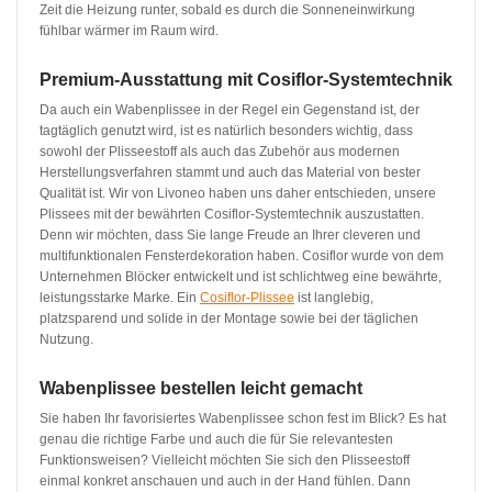
Zeit die Heizung runter, sobald es durch die Sonneneinwirkung
fühlbar wärmer im Raum wird.
Premium-Ausstattung mit Cosiflor-Systemtechnik
Da auch ein Wabenplissee in der Regel ein Gegenstand ist, der
tagtäglich genutzt wird, ist es natürlich besonders wichtig, dass
sowohl der Plisseestoff als auch das Zubehör aus modernen
Herstellungsverfahren stammt und auch das Material von bester
Qualität ist. Wir von Livoneo haben uns daher entschieden, unsere
Plissees mit der bewährten Cosiflor-Systemtechnik auszustatten.
Denn wir möchten, dass Sie lange Freude an Ihrer cleveren und
multifunktionalen Fensterdekoration haben. Cosiflor wurde von dem
Unternehmen Blöcker entwickelt und ist schlichtweg eine bewährte,
leistungsstarke Marke. Ein
Cosiflor-Plissee
ist langlebig,
platzsparend und solide in der Montage sowie bei der täglichen
Nutzung.
Wabenplissee bestellen leicht gemacht
Sie haben Ihr favorisiertes Wabenplissee schon fest im Blick? Es hat
genau die richtige Farbe und auch die für Sie relevantesten
Funktionsweisen? Vielleicht möchten Sie sich den Plisseestoff
einmal konkret anschauen und auch in der Hand fühlen. Dann