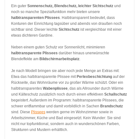
Ein guter
Sonnenschutz, Blendschutz, leichter Sichtschutz
und
noch so manche Spezialfunktion mehr bieten unsere
halbtransparenten Plissees
. Halbtransparent bedeutet, dass
Konturen der Einrichtung tagsüber und abends von draußen noch
sichtbar sind. Dieser leichte
Sichtschutz
ist vergleichbar mit einer
etwas dichteren Gardine.
Neben einem guten Schutz vor Sonnenlicht, minimieren
halbtransparente Plissees
darüber hinaus unerwünschte
Blendeffekte am
Bildschirmarbeitsplatz
.
Je nach Modell bringen sie aber noch jede Menge an Extras mit:
Etwa das halbtransparente Plissee mit
Perlexbeschichtung
auf der
Rückseite, das Wohnräume vor zu großer Wärme schützt. Oder ein
halbtransparentes
Wabenplissee
, das als Allrounder durch Wärme
und Kälteschutz zusätzlich noch durch einen effektiven
Schallschutz
begeistert. Außerdem im Programm: halbtransparente Plissees, die
schwer entflammbar und damit vorbildlich in Sachen
Brandschutz
sind. Diese
Plissees
werden gerne im Wohnzimmer sowie in
Arbeitszimmer, Küche und Bad eingesetzt. Kein Wunder: Sie sind
nicht nur topfunktional, sondern auch in wunderschönen Farben,
Strukturen und Mustern erhältlich.