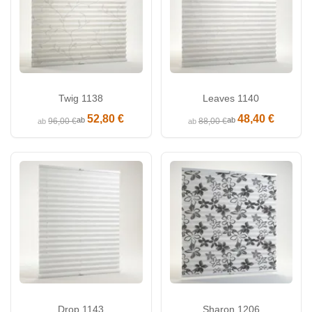
Twig 1138
Leaves 1140
52,80 €
48,40 €
ab
ab
96,00 €
88,00 €
ab
ab
Drop 1143
Sharon 1206