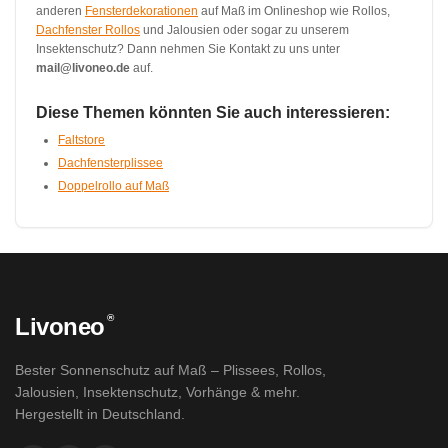
anderen
Fensterdekorationen
auf Maß im Onlineshop wie Rollos,
Dachfenster Rollos
und Jalousien oder sogar zu unserem
Insektenschutz? Dann nehmen Sie Kontakt zu uns unter
mail@livoneo.de
auf.
Diese Themen könnten Sie auch interessieren:
Faltstore
Dachfensterplissee
Doppelrollo auf Maß
®
Livoneo
Bester Sonnenschutz auf Maß – Plissees, Rollos,
Jalousien, Insektenschutz, Vorhänge & mehr.
Hergestellt in Deutschland.