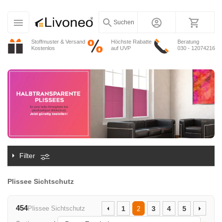
Suchen
Stoffmuster & Versand
Höchste Rabatte
Beratung
Kostenlos
auf UVP
030 - 12074216
Filter
Plissee Sichtschutz
454
Plissee Sichtschutz
1
3
4
5
2