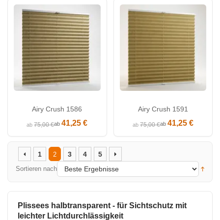
Airy Crush 1586
Airy Crush 1591
41,25 €
41,25 €
ab
ab
75,00 €
75,00 €
ab
ab
1
3
4
5
2
Sortieren nach
Plissees halbtransparent - für Sichtschutz mit
leichter Lichtdurchlässigkeit